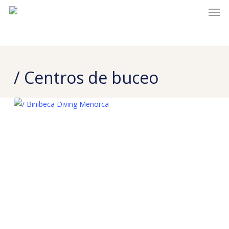
Men
Skip
to
main
content
/ Centros de buceo
/ Binibeca Diving Menorca