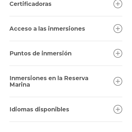
cuevas, arrecifes o nocturnas
Venta de equipos
Certificadoras
Snorkel
SSI y PADI
Acceso a las inmersiones
Embarcación o tierra
Puntos de inmersión
Queso Suizo, Illa de Ses Àguiles, Illes
d’Addaia, Punta den Pentiner
Inmersiones en la Reserva
Marina
Sí, dentro del parque natural de S’Albufera
des Grau
Idiomas disponibles
Catalán, español, inglés y francés