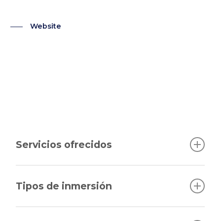
Website
Servicios ofrecidos
Bautizos
Inmersiones guiadas
Tipos de inmersión
Cursos
Inmersiones guiadas en mar abierto,
Venta de seguros