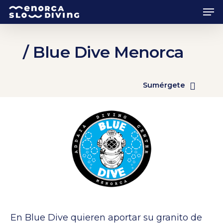
Skip
Men
to
main
content
/ Blue Dive Menorca
Sumérgete
En Blue Dive quieren aportar su granito de