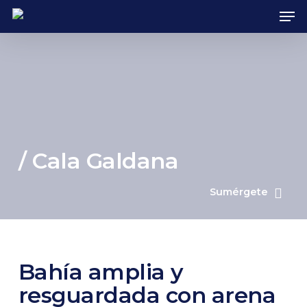
Skip
Men
to
main
content
/ Cala Galdana
Sumérgete
Bahía amplia y
resguardada con arena