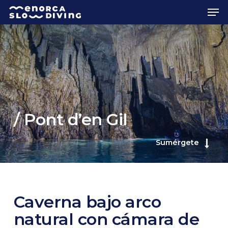
Skip
Men
to
main
content
/ Pont d’en Gil
Sumérgete
Caverna bajo arco
natural con cámara de