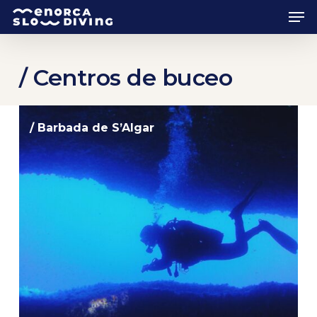
Skip
Men
to
main
content
/ Centros de buceo
/ Barbada de S’Algar