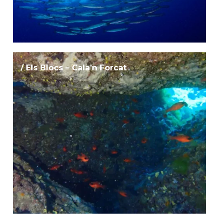
/ Els Blocs – Cala’n Forcat