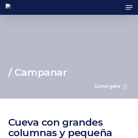
Skip
Men
to
main
content
/ Campanar
Sumérgete
Cueva con grandes
columnas y pequeña