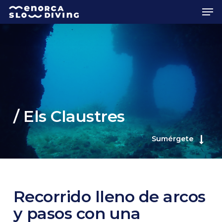
Skip
Men
to
main
content
/ Els Claustres
Sumérgete
Recorrido lleno de arcos
y pasos con una