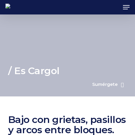
Skip
Men
to
main
content
/ Es Cargol
Sumérgete
Bajo con grietas, pasillos
y arcos entre bloques.