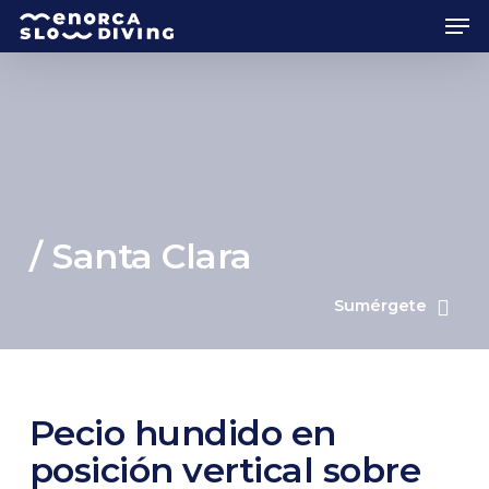
Skip
Men
to
main
content
/ Santa Clara
Sumérgete
Pecio hundido en
posición vertical sobre