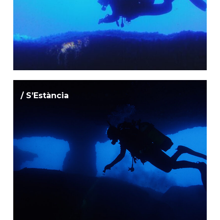
/ S’Estància