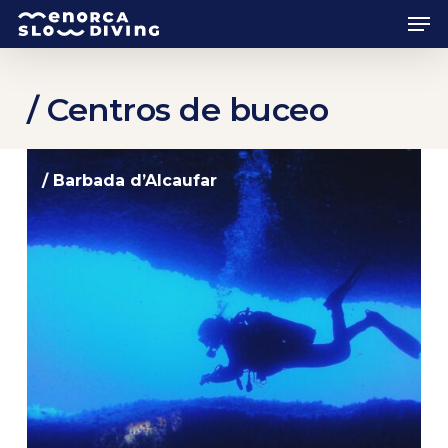
Skip
Men
to
main
content
/ Centros de buceo
/ Barbada d’Alcaufar